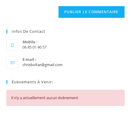
Infos De Contact
Mobile :
06 85 01 40 57
E-mail :
S’ouvre
chrisboltar@gmail.com
dans
votre
application
Évènements À Venir:
Il n’y a actuellement aucun évènement.