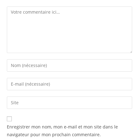
Comment
Enter
your
name
Enter
or
your
username
email
Saisir
to
address
l’URL
comment
to
de
comment
votre
Enregistrer mon nom, mon e-mail et mon site dans le
site
navigateur pour mon prochain commentaire.
(facultatif)